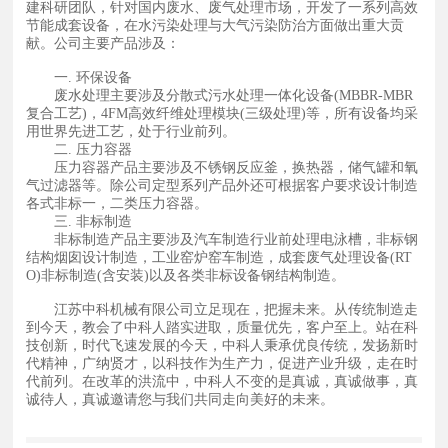
建科研团队，针对国内废水、废气处理市场，开发了一系列高效
节能成套设备，在水污染处理与大气污染防治方面做出重大贡
献。公司主要产品涉及：
一. 环保设备
废水处理主要涉及分散式污水处理一体化设备(MBBR-MBR
复合工艺)，4FM高效纤维处理模块(三级处理)等，所有设备均采
用世界先进工艺，处于行业前列。
二. 压力容器
压力容器产品主要涉及不锈钢反应釜，换热器，储气罐和氧
气过滤器等。除公司定型系列产品外还可根据客户要求设计制造
各式非标一，二类压力容器。
三. 非标制造
非标制造产品主要涉及汽车制造行业前处理电泳槽，非标钢
结构烟囱设计制造，工业窑炉窑车制造，成套废气处理设备(RT
O)非标制造(含安装)以及各类非标设备钢结构制造。
江苏中科机械有限公司立足现在，把握未来。从传统制造走
到今天，教会了中科人踏实进取，质量优先，客户至上。站在科
技创新，时代飞速发展的今天，中科人秉承优良传统，发扬新时
代精神，广纳贤才，以科技作为生产力，促进产业升级，走在时
代前列。在改革的洪流中，中科人不变的是真诚，真诚做事，真
诚待人，真诚邀请您与我们共同走向美好的未来。
走向美好的未
来。