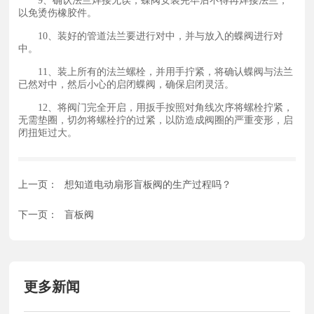
9、确认法兰焊接无误，蝶阀安装完毕后不得再焊接法兰，
以免烫伤橡胶件。
10、装好的管道法兰要进行对中，并与放入的蝶阀进行对
中。
11、装上所有的法兰螺栓，并用手拧紧，将确认蝶阀与法兰
已然对中，然后小心的启闭蝶阀，确保启闭灵活。
12、将阀门完全开启，用扳手按照对角线次序将螺栓拧紧，
无需垫圈，切勿将螺栓拧的过紧，以防造成阀圈的严重变形，启
闭扭矩过大。
上一页：
想知道电动扇形盲板阀的生产过程吗？
下一页：
盲板阀
更多新闻