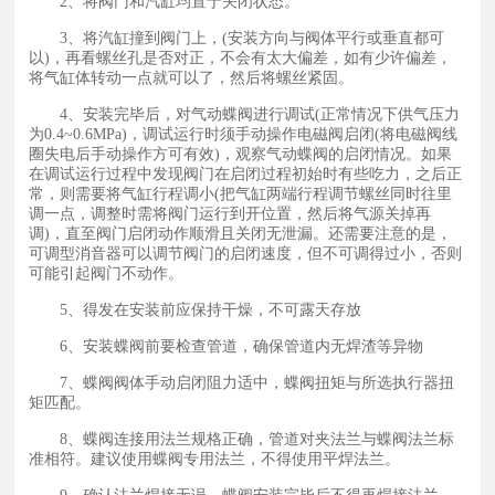
2、将阀门和汽缸均置于关闭状态。
3、将汽缸撞到阀门上，(安装方向与阀体平行或垂直都可
以)，再看螺丝孔是否对正，不会有太大偏差，如有少许偏差，
将气缸体转动一点就可以了，然后将螺丝紧固。
4、安装完毕后，对气动蝶阀进行调试(正常情况下供气压力
为0.4~0.6MPa)，调试运行时须手动操作电磁阀启闭(将电磁阀线
圈失电后手动操作方可有效)，观察气动蝶阀的启闭情况。如果
在调试运行过程中发现阀门在启闭过程初始时有些吃力，之后正
常，则需要将气缸行程调小(把气缸两端行程调节螺丝同时往里
调一点，调整时需将阀门运行到开位置，然后将气源关掉再
调)，直至阀门启闭动作顺滑且关闭无泄漏。还需要注意的是，
可调型消音器可以调节阀门的启闭速度，但不可调得过小，否则
可能引起阀门不动作。
5、得发在安装前应保持干燥，不可露天存放
6、安装蝶阀前要检查管道，确保管道内无焊渣等异物
7、蝶阀阀体手动启闭阻力适中，蝶阀扭矩与所选执行器扭
矩匹配。
8、蝶阀连接用法兰规格正确，管道对夹法兰与蝶阀法兰标
准相符。建议使用蝶阀专用法兰，不得使用平焊法兰。