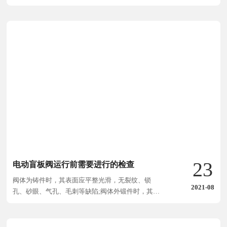
节、节流、止回、分流或溢流卸压等功能。
23
电动盲板阀运行前需要进行的检查
阀体为铸件时，其表面应平整光滑，无裂纹、锁
2021-08
孔、砂眼、气孔、毛刺等缺陷;阀体外锻件时，其表
面应无裂纹、夹层、重皮、斑疤等缺陷