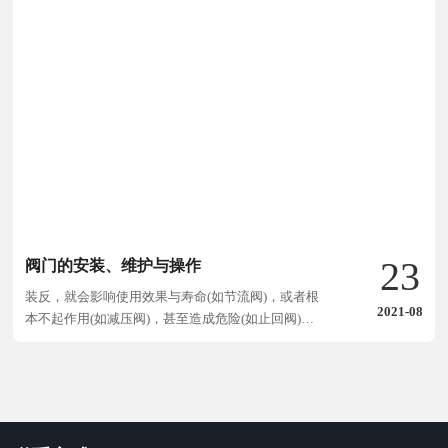
23
阀门的安装、维护与操作
装反，就会影响使用效果与寿命(如节流阀)，或者根
2021-08
本不起作用(如减压阀)，甚至造成危险(如止回阀)。
一般阀门，在阀体上有方向标志;万一没有，应根据
阀门的工作原理，正确识别。