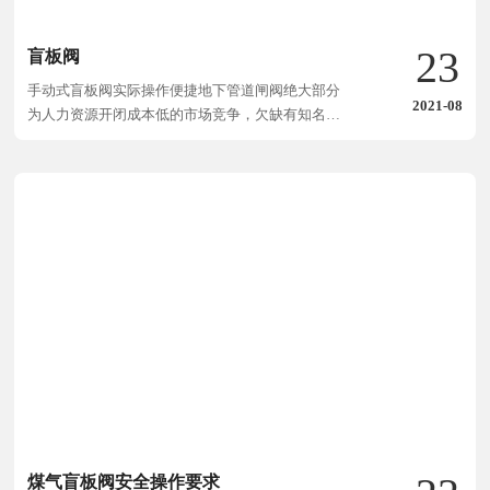
23
盲板阀
手动式盲板阀实际操作便捷地下管道闸阀绝大部分
2021-08
为人力资源开闭成本低的市场竞争，欠缺有知名度
的及其很多别的不利条件促使这般极大的闸阀销售
市场依然沒有真实完成实际意义上的。
煤气盲板阀安全操作要求