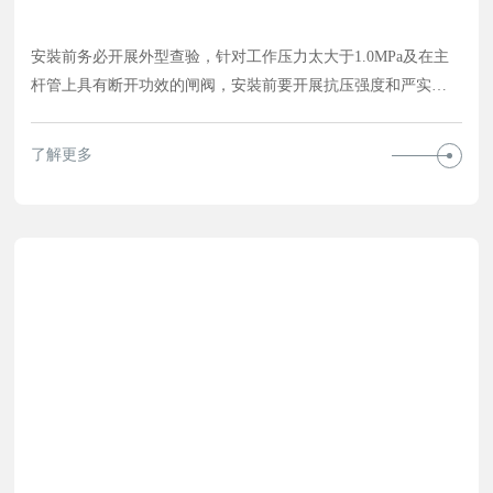
安裝前务必开展外型查验，针对工作压力太大于1.0MPa及在主
杆管上具有断开功效的闸阀，安裝前要开展抗压强度和严实特
性实验，达标后才准应用。
了解更多