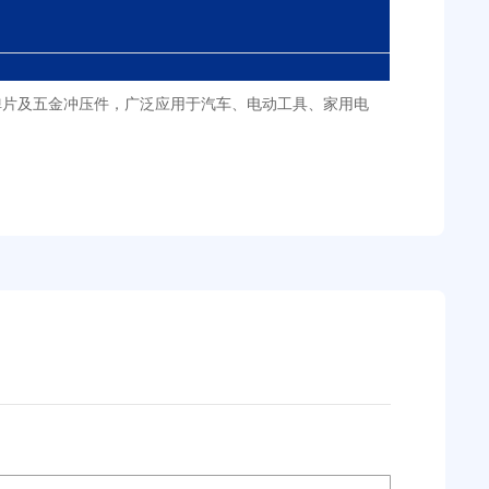
弹片及五金冲压件，广泛应用于汽车、电动工具、家用电