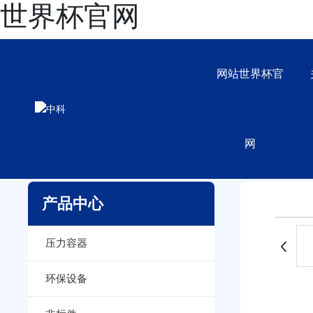
世界杯官网
网站世界杯官
世界杯官网
网
产品中心
压力容器
环保设备