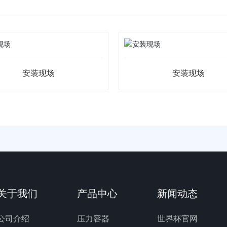
安装现场
安装现场
关于我们
产品中心
新闻动态
公司介绍
压力容器
世界杯官网