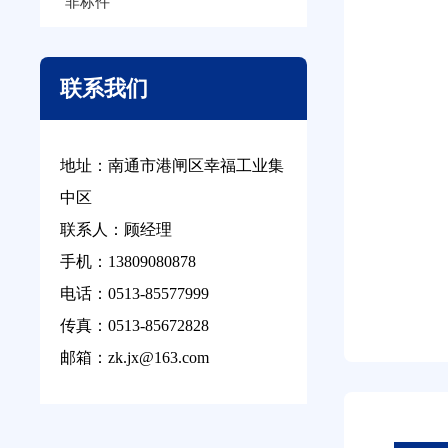
非标件
联系我们
地址：南通市港闸区幸福工业集
中区
联系人：顾经理
手机：13809080878
电话：0513-85577999
传真：0513-85672828
邮箱：zk.jx@163.com