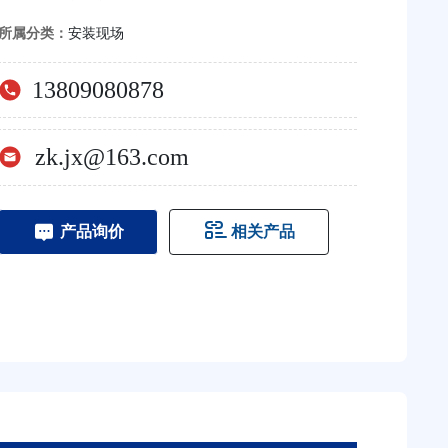
所属分类：
安装现场
13809080878
zk.jx@163.com
产品询价
相关产品